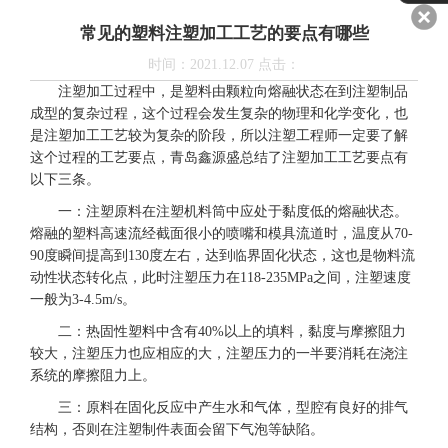
的要点有哪些
常见的塑料注塑加工工艺的要点有哪些
时间：2021.12.07 点击：
注塑加工过程中，是塑料由颗粒向熔融状态在到注塑制品
成型的复杂过程，这个过程会发生复杂的物理和化学变化，也
是注塑加工工艺较为复杂的阶段，所以注塑工程师一定要了解
这个过程的工艺要点，青岛鑫源盛总结了注塑加工工艺要点有
以下三条。
一：注塑原料在注塑机料筒中应处于黏度低的熔融状态。
熔融的塑料高速流经截面很小的喷嘴和模具流道时，温度从70-
90度瞬间提高到130度左右，达到临界固化状态，这也是物料流
动性状态转化点，此时注塑压力在118-235MPa之间，注塑速度
一般为3-4.5m/s。
二：热固性塑料中含有40%以上的填料，黏度与摩擦阻力
较大，注塑压力也应相应的大，注塑压力的一半要消耗在浇注
系统的摩擦阻力上。
三：原料在固化反应中产生水和气体，型腔有良好的排气
结构，否则在注塑制件表面会留下气泡等缺陷。