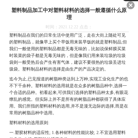
料的选择一般遵循什么原理
塑料制品加工中对塑料材料的选择一般遵循什么原
理
时间：2021.12.22 点击：
塑料制品在我们的日常生活中使用广泛，走在大街上随处可见
的塑料制品，就像早上买个早饭用来装早饭的就是塑料制品;但
我们一般使用的塑料制品都是无毒无味的，比如说保鲜膜买菜
时装菜的袋子都是无毒无味的，但是像我们用来装垃圾的垃圾
袋则一般受热后会产生有害气体，建议不要很热的垃圾丢进垃
圾袋。塑料制品材料的选择是由生产的产品决定的。
迄今为止,已见报道的树脂种类达到上万种,实现工业化生产的也
不下千余种。塑料材料的选用就是在众多的树脂品种中,选择一
个合适的品种。初看起来,可供我们选择的塑料品种太多,有眼花
缭乱的感觉。但实际上并不是所有的树脂品种都获得了具体应
用。我们所指的塑料材料的选用,并不是漫无边际的选择,而是在
常用的树脂品种中选用。
塑料材料的选用原则:
一.塑胶材料的适应性; 1.各种材料的性能比较; 2.不宜选用塑料