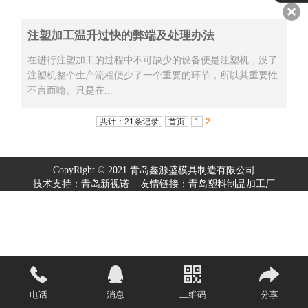
注塑加工温升过快的弊端及处理办法
在进行注塑加工的过程中不可缺少的设备便是注塑机，没了
注塑机整个生产流程便少了一个重要的环节，所以其重要性
不言而喻。只是在...
共计：21条记录
首页
1
2
CopyRight © 2021 青岛鑫源盛模具制造有限公司
技术支持：
青岛新视诺
友情链接：
青岛塑料制品加工厂
电话
消息
二维码
分享