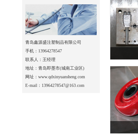
青岛鑫源盛注塑制品有限公司
手机：13964278547
联系人：王经理
地址：青岛即墨市(城南工业区)
网址：www.qdxinyuansheng.com
E-mail：13964278547@163.com