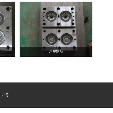
注塑制品
注塑制品
注塑制品
122号-1