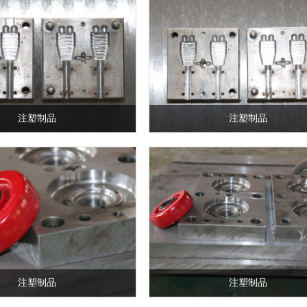
注塑制品
注塑制品
注塑制品
注塑制品
注塑制品
注塑制品
注塑制品
注塑制品