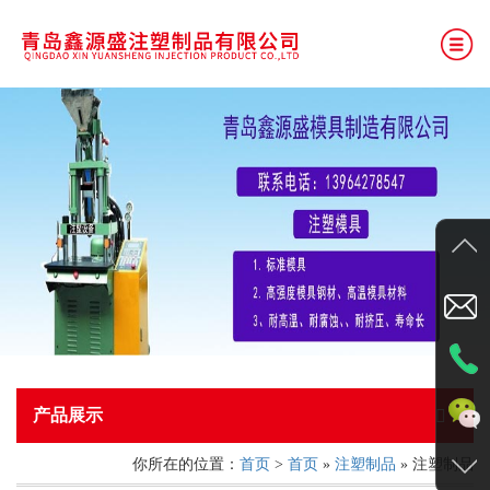
网站首页
公司简介
产品展示
厂房展示
新闻资讯
联系我们
产品展示
你所在的位置：
塑料制品
首页
>
首页
»
注塑制品
» 注塑制品